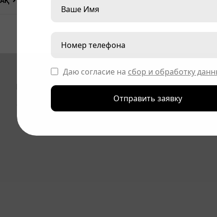
РАҚ
Даю согласие на
сбор и обработку данн
ИЕЛЕРІ ҮШІН
АКЦИЯ
Отправить заявку
Сервистік қызмет көрсету
ЖАҢА
Пайдалану нұсқаулықтары және мультимедиа
БАЙЛА