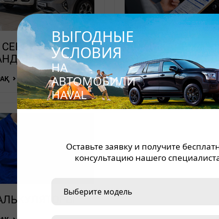
ВЫГОДНЫЕ
 СЕРВИСТІК
ТЕХНИКАЛЫҚ ҚЫ
УСЛОВИЯ
АНДАРЫ
КӨРСЕТУ ЕРЕЖЕЛ
НА
АВТОМОБИЛИ
РАҚ
ТОЛЫҒЫРАҚ
HAVAL
Оставьте заявку и получите бесплат
консультацию нашего специалиста
КАЛЬКУЛЯТОРЫ