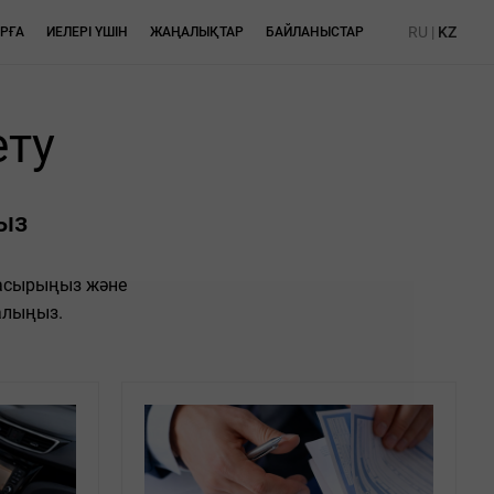
RU
|
KZ
РҒА
ИЕЛЕРІ ҮШІН
ЖАҢАЛЫҚТАР
БАЙЛАНЫСТАР
ету
ңыз
 асырыңыз және
 алыңыз.