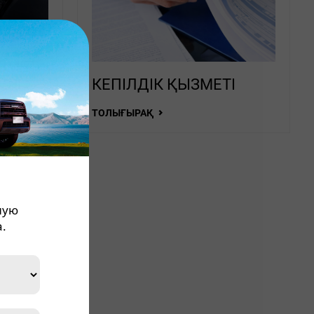
ЗМЕТ
ЕРІ
КЕПІЛДІК ҚЫЗМЕТІ
ТОЛЫҒЫРАҚ
ную
.