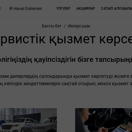
2
Haval Oskemen
ҮЛГІЛЕР
АКЦИЯЛАР
САТЫП АЛУШЫЛА
Басты бет
/
Иелері үшін
рвистік қызмет көрс
лігіңіздің қауіпсіздігін бізге тапсыры
ресми дилерлердің салондарында қызмет көрсетуді жүзеге
ң кепілдік міндеттемелерін сақтай отырып, мінсіз қызмет