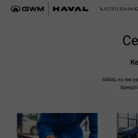
8 (701) 324-04-4
Се
Кө
HAVAL-ға тек 
брендті