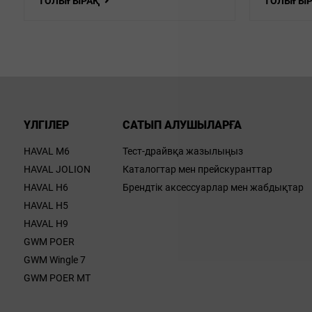
ТОЛЫҒЫРАҚ
ТОЛЫҒЫ
ҮЛГІЛЕР
САТЫП АЛУШЫЛАРҒА
HAVAL M6
Тест-драйвқа жазылыңыз
HAVAL JOLION
Каталогтар мен прейскуранттар
HAVAL H6
Брендтік аксессуарлар мен жабдықтар
HAVAL H5
HAVAL H9
GWM POER
GWM Wingle 7
GWM POER MT