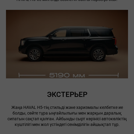
ЭКСТЕРЬЕР
Жаңа HAVAL H5-тің стильді және харизмалы келбетке ие
болды, сөйте тұра ыңғайлылығы мен жарқын даралық
сипатын сақтап қалған. Айбынды сырт көрінісі автокөліктің
күштілігі мен жол үстіндегі сенімділігін айшықтап тұр.