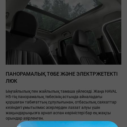
ПАНОРАМАЛЫҚ ТӨБЕ ЖӘНЕ ЭЛЕКТРЖЕТЕКТІ
ЛЮК
Ыңғайлылық пен жайлылық тамаша үйлеседі. Жаңа HAVAL
H5-тің панорамалық төбесінің астында айналадағы
қоршаған табиғаттың сұлулығынан, отбасылық саяхаттар
кезіндегі ұмытылмас әсерлерден ләззат алуы үшін
жақындарыңызға арнап аспан көріністері бар ең жақсы
орындар әзірленген.