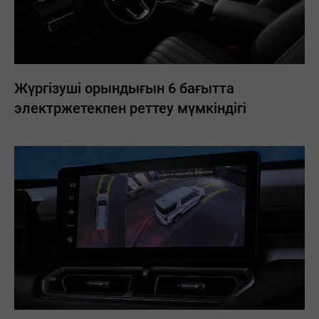
Жүргізуші орындығын 6 бағытта
электржетекпен реттеу мүмкіндігі