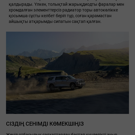
қалдырады. Үлкен, толықтай жарықдиодты фаралар мен
хромдалған элементтерсіз радиатор торы автокөлікке
қосымша сұсты келбет беріп тұр, соған қарамастан
айшықты атқарымды сипатын сақтап қалған.
СІЗДІҢ СЕНІМДІ КӨМЕКШІҢІЗ
Жеңіл отбасылық саяхаттардан бастап күнделікті ауыр