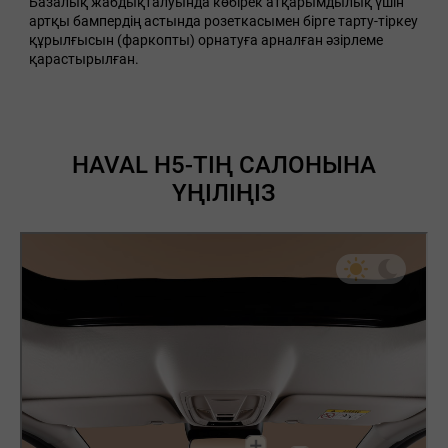
Базалық жабдықталуында көбірек атқарымдылық үшін
артқы бампердің астында розеткасымен бірге тарту-тіркеу
құрылғысын (фаркопты) орнатуға арналған әзірлеме
қарастырылған.
HAVAL H5-ТІҢ САЛОНЫНА
ҮҢІЛІҢІЗ