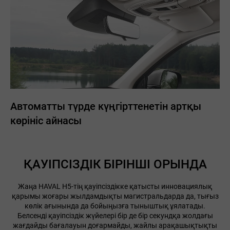
Автоматты түрде күңгірттенетін артқы
көрініс айнасы
ҚАУІПСІЗДІК БІРІНШІ ОРЫНДА
Жаңа HAVAL H5-тің қауіпсіздікке қатысты инновациялық
қарымы жоғары жылдамдықты магистральдарда да, тығыз
көлік ағынында да бойыңызға тыныштық ұялатады.
Белсенді қауіпсіздік жүйелері бір де бір секундқа жолдағы
жағдайды бағалауын доғармайды, жайлы арақашықтықты