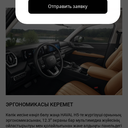
Отправить заявку
ЭРГОНОМИКАСЫ КЕРЕМЕТ
Көлік иесіне көңіл бөлу жаңа HAVAL H5-те жүргізуші орнының
эргономикасынан, 12.3” экраны бар мультимедиа жүйесінің
ойластырылуы мен қолайлығынан және алдыңғы панельдегі