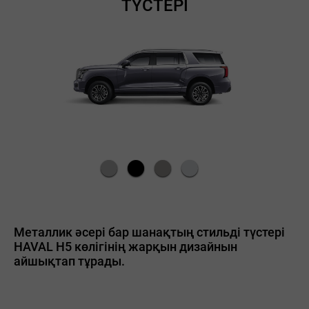
ТҮСТЕРІ
Металлик әсері бар шанақтың стильді түстері
HAVAL H5 көлігінің жарқын дизайнын
айшықтап тұрады.