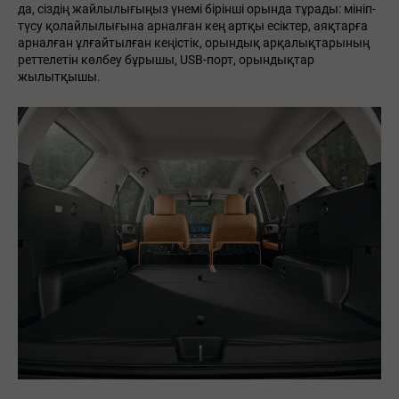
да, сіздің жайлылығыңыз үнемі бірінші орында тұрады: мініп-
түсу қолайлылығына арналған кең артқы есіктер, аяқтарға
арналған ұлғайтылған кеңістік, орындық арқалықтарының
реттелетін көлбеу бұрышы, USB-порт, орындықтар
жылытқышы.