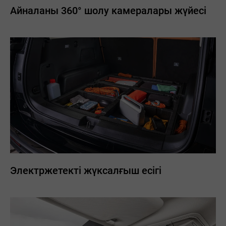
Айналаны 360° шолу камералары жүйесі
Электржетекті жүксалғыш есігі