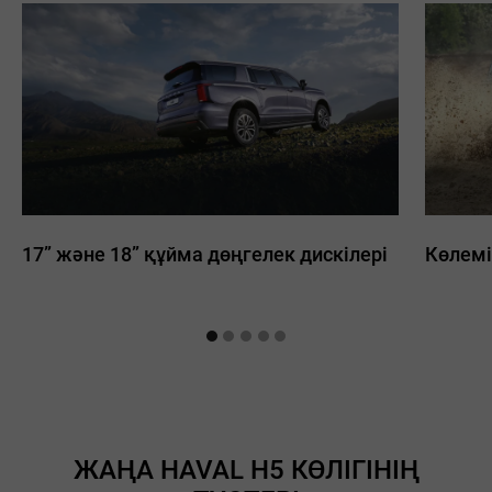
17” және 18” құйма дөңгелек дискілері
Көлемі
ЖАҢА HAVAL H5 КӨЛІГІНІҢ