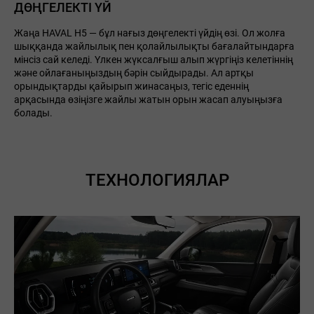
ДӨҢГЕЛЕКТІ ҮЙ
Жаңа HAVAL H5 — бұл нағыз дөңгелекті үйдің өзі. Ол жолға
шыққанда жайлылық пен қолайлылықты бағалайтындарға
мінсіз сай келеді. Үлкен жүксалғыш алып жүргіңіз келетіннің
және ойлағаныңыздың бәрін сыйдырады. Ал артқы
орындықтарды қайырып жинасаңыз, тегіс еденнің
арқасында өзіңізге жайлы жатын орын жасап алуыңызға
болады.
ТЕХНОЛОГИЯЛАР