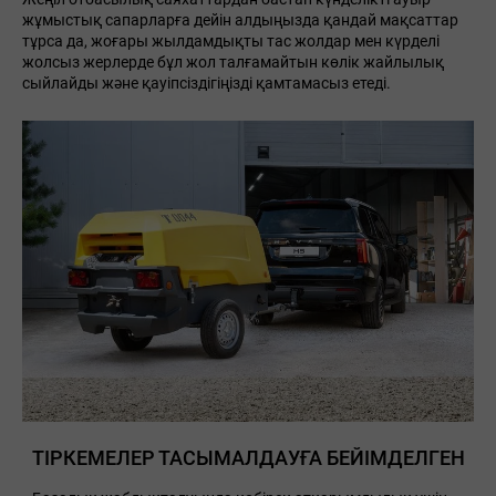
жұмыстық сапарларға дейін алдыңызда қандай мақсаттар
тұрса да, жоғары жылдамдықты тас жолдар мен күрделі
жолсыз жерлерде бұл жол талғамайтын көлік жайлылық
сыйлайды және қауіпсіздігіңізді қамтамасыз етеді.
ТІРКЕМЕЛЕР ТАСЫМАЛДАУҒА БЕЙІМДЕЛГЕН