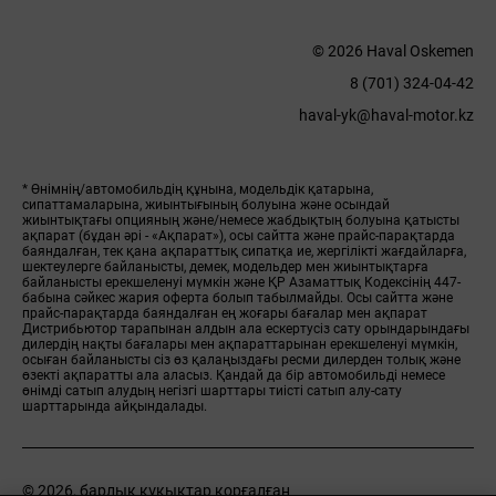
© 2026 Haval Oskemen
8 (701) 324-04-42
haval-yk@haval-motor.kz
* Өнімнің/автомобильдің құнына, модельдік қатарына,
сипаттамаларына, жиынтығының болуына және осындай
жиынтықтағы опцияның және/немесе жабдықтың болуына қатысты
ақпарат (бұдан әрі - «Ақпарат»), осы сайтта және прайс-парақтарда
баяндалған, тек қана ақпараттық сипатқа ие, жергілікті жағдайларға,
шектеулерге байланысты, демек, модельдер мен жиынтықтарға
байланысты ерекшеленуі мүмкін және ҚР Азаматтық Кодексінің 447-
бабына сәйкес жария оферта болып табылмайды. Осы сайтта және
прайс-парақтарда баяндалған ең жоғары бағалар мен ақпарат
Дистрибьютор тарапынан алдын ала ескертусіз сату орындарындағы
дилердің нақты бағалары мен ақпараттарынан ерекшеленуі мүмкін,
осыған байланысты сіз өз қалаңыздағы ресми дилерден толық және
өзекті ақпаратты ала аласыз. Қандай да бір автомобильді немесе
өнімді сатып алудың негізгі шарттары тиісті сатып алу-сату
шарттарында айқындалады.
© 2026, барлық құқықтар қорғалған