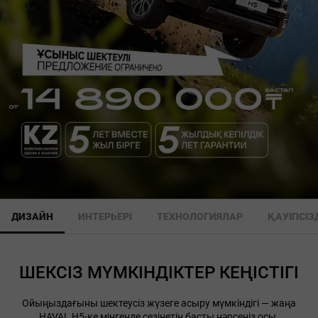
ДИЗАЙН
ИНТЕРЬЕРІ
ТЕХНОЛОГИЯЛАР
ҚАУІПСІЗ
ШЕКСІЗ МҮМКІНДІКТЕР КЕҢІСТІГІ
Ойыңыздағыны шектеусіз жүзеге асыру мүмкіндігі — жаңа
HAVAL H5-ке мінгенде сезінетін басты нәрсеңіз осы.