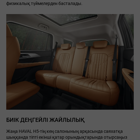
физикалық түймелерден басталады.
БИІК ДЕҢГЕЙЛІ ЖАЙЛЫЛЫҚ
Жаңа HAVAL H5-тің кең салонының арқасында саяхатқа
шыққанда тіпті екінші қатар орындықтарында отырсаңыз