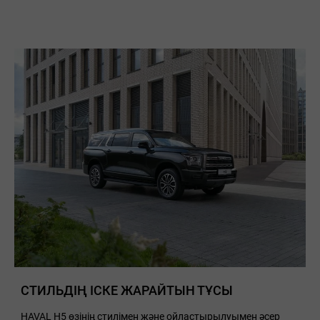
СТИЛЬДІҢ ІСКЕ ЖАРАЙТЫН ТҰСЫ
HAVAL H5 өзінің стилімен және ойластырылуымен әсер