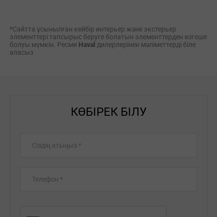
*Сайтта ұсынылған кейбір интерьер және экстерьер
элементтері тапсырыс беруге болатын элементтерден өзгеше
болуы мүмкін. Ресми
Haval
дилерлерінен мәліметтерді біле
аласыз
КӨБІРЕК БІЛУ
Сіздің атыңыз
*
Телефон
*