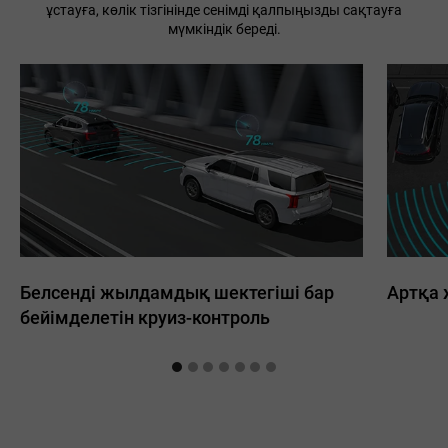
ұстауға, көлік тізгінінде сенімді қалпыңызды сақтауға
мүмкіндік береді.
Белсенді жылдамдық шектегіші бар
Артқа 
бейімделетін круиз-контроль