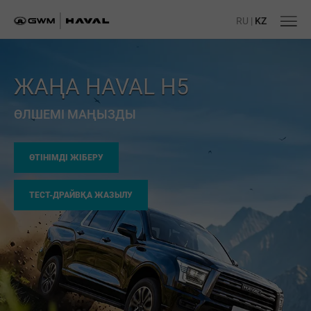
RU
|
KZ
ЖАҢА HAVAL H5
ӨЛШЕМІ МАҢЫЗДЫ
ӨТІНІМДІ ЖІБЕРУ
ТЕСТ-ДРАЙВҚА ЖАЗЫЛУ